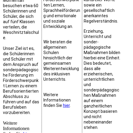
Momentan
ten Lernen,
sowie ein
besuchen etwa 60
Sprachheilförderun
gesellschaftlich
Schülerinnen und
g und emotionale
anerkanntes
Schüler, die sich
und soziale
Regelverständnis.
auf fünf Klassen
Entwicklung an.
verteilen, die
Erziehung,
Weschnitztalschul
Unterricht und
e.
Wir beraten die
sonder-
allgemeinen
pädagogische
Unser Ziel ist es,
Schulen
Maßnahmen bilden
die Schülerinnen
hinsichtlich der
hierbei eine Einheit.
und Schüler mit
gemeinsamen
Dies bedeutet,
dem Anspruch auf
Weiterentwicklung
dass alle
sonderpädagogisc
des inklusiven
erzieherischen,
he Förderung im
Unterrichts.
unterrichtlichen
Förderschwerpunk
und
t Lernen zu einem
sonderpädagogisc
Berufsorientierten
Weitere
hen Maßnahmen
Abschluss zu
Informationen
auf einem
führen und auf das
finden Sie
hier
.
ganzheitlichen
Berufsleben
Konzept basieren
vorzubereiten.
und nicht
nebeneinander
Weitere
stehen.
Informationen