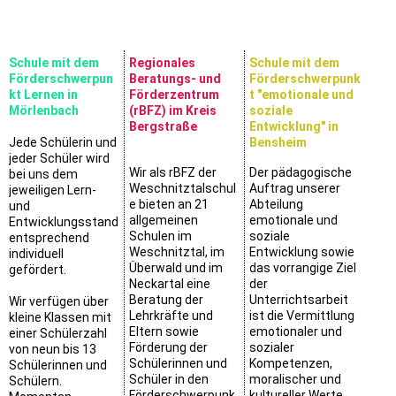
Schule mit dem
Regionales
Schule mit dem
Förderschwerpun
Beratungs- und
Förderschwerpunk
kt Lernen in
Förderzentrum
t "emotionale und
Mörlenbach
(rBFZ) im Kreis
soziale
Bergstraße
Entwicklung" in
Jede Schülerin und
Bensheim
jeder Schüler wird
Wir als rBFZ der
Der pädagogische
bei uns dem
Weschnitztalschul
Auftrag unserer
jeweiligen Lern-
e bieten an 21
Abteilung
und
allgemeinen
emotionale und
Entwicklungsstand
Schulen im
soziale
entsprechend
Weschnitztal, im
Entwicklung sowie
individuell
Überwald und im
das vorrangige Ziel
gefördert.
Neckartal eine
der
Beratung der
Unterrichtsarbeit
Wir verfügen über
Lehrkräfte und
ist die Vermittlung
kleine Klassen mit
Eltern sowie
emotionaler und
einer Schülerzahl
Förderung der
sozialer
von neun bis 13
Schülerinnen und
Kompetenzen,
Schülerinnen und
Schüler in den
moralischer und
Schülern.
Förderschwerpunk
kultureller Werte